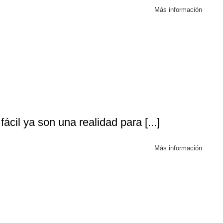
Más información
l
cil ya son una realidad para [...]
Más información
s clave