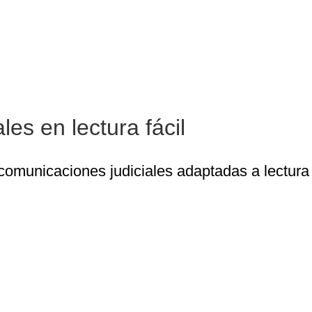
Primeros documentos judiciales en lectura fáci
es en lectura fácil
municaciones judiciales adaptadas a lectura fá
bilidad cognitiva: promover la investigación e