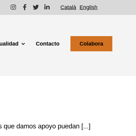
Català
English
ualidad
Contacto
Colabora
 que damos apoyo puedan [...]