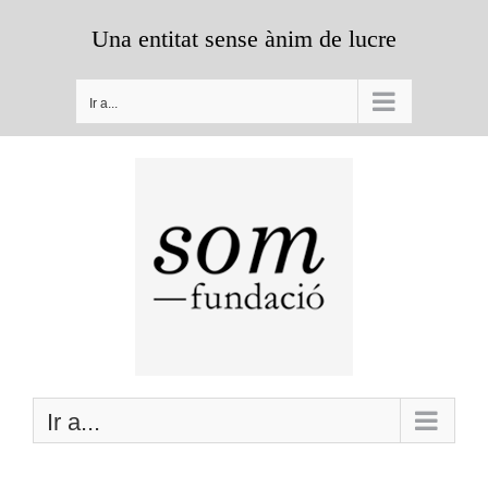
Saltar
Una entitat sense ànim de lucre
al
contenido
Ir a...
Ir a...