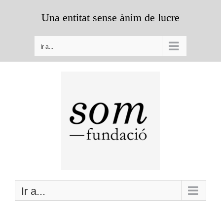
Saltar
Una entitat sense ànim de lucre
al
contenido
Ir a...
Ir a...