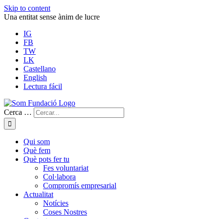
Skip to content
Una entitat sense ànim de lucre
IG
FB
TW
LK
Castellano
English
Lectura fácil
Cerca …
Qui som
Què fem
Què pots fer tu
Fes voluntariat
Col·labora
Compromís empresarial
Actualitat
Notícies
Coses Nostres