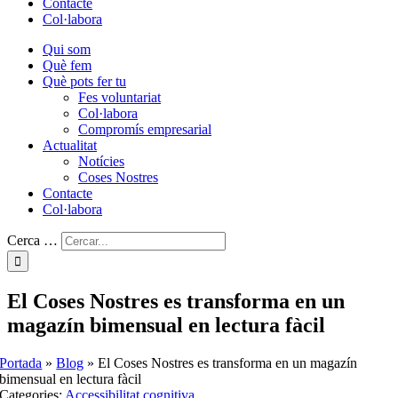
Contacte
Col·labora
Qui som
Què fem
Què pots fer tu
Fes voluntariat
Col·labora
Compromís empresarial
Actualitat
Notícies
Coses Nostres
Contacte
Col·labora
Cerca …
El Coses Nostres es transforma en un
magazín bimensual en lectura fàcil
Portada
»
Blog
»
El Coses Nostres es transforma en un magazín
bimensual en lectura fàcil
Categories:
Accessibilitat cognitiva