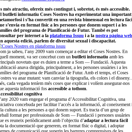
s més atractiu, ofereix més contingut i, sobretot, és més accessible.
l butlletí informatiu Coses Nostres ha experimentat una important
etamorfosi i s’ha convertit en una revista bimensual en lectura fàci
ue s’envia en format físic a les persones que donem suport i a les
amílies del programa de Planificació de Futur. També es pot
onsultar per internet a la
plataforma Issuu
i a la
nostra pàgina we
n aquesta edició, parlem de diversitat sexual i discapacitat.
om ja sabeu, l’any 2009 vam començar a editar el Coses Nostres. En
quell moment, va ser concebut com un
butlletí informatiu
amb les
rincipals novetats que es duien a terme a Som — Fundació. Aquesta
ublicació anava dirigida, principalment, a les persones usuàries i a les
amílies del programa de Planificació de Futur. Amb el temps, el Coses
ostres va anar mutant: vam canviar la tipografia, els colors i el disseny.
és, cada vegada teníem més coses que explicar i volíem assegurar-nos
ue aquesta informació fos
accessible a tothom
.
ccessibilitat cognitiva
’any 2020 vam engegar el programa d’Accessibilitat Cognitiva, una
niciativa concebuda per facilitar l’accés a la informació, al coneixement 
 la cultura a les persones a qui donem suport. Es tracta d’un grup de
reball format per professionals de Som — Fundació i persones usuàries
ue es reuneix periòdicament amb l’objectiu d’
adaptar a lectura fàcil
ota la documentació que generem, en format físic o digital, i adoptar
ormes de comunicació que superin les barreres comprensives de les