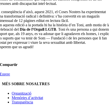
ersones amb discapacitat intel·lectual.
 conseqüència d’això, aquest 2021, el Coses Nostres ha experimentat
na transformació radical i definitiva: s’ha convertit en un magazín
imensual de 12 pàgines editat en lectura fàcil.
n aquesta edició a la portada hi ha la història d’en Toni, amb motiu de l
elebració del
Dia de l’Orgull LGTB
. Toni és una persona a qui donem
uport que, als 19 anys, es va adonar que li agradaven els homes, i expli
ls suports que va tenir de Som — Fundació i de les persones que li fan
ostat per expressar i viure la seva sexualitat amb llibertat.
sperem que us agradi!
Compartir
Enrere
MÉS SOBRE NOSALTRES
Organització
Memòries d’activitat
Transparència