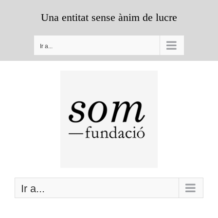
Saltar
Una entitat sense ànim de lucre
al
contenido
Ir a...
Ir a...