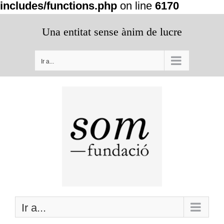
includes/functions.php
on line
6170
Saltar
Una entitat sense ànim de lucre
al
contenido
Ir a...
Ir a...