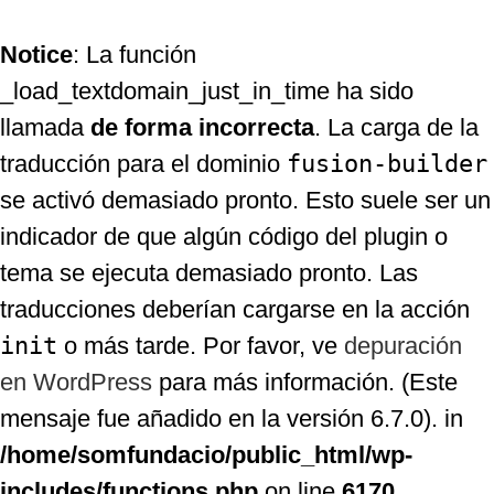
Notice
: La función
_load_textdomain_just_in_time ha sido
llamada
de forma incorrecta
. La carga de la
traducción para el dominio
fusion-builder
se activó demasiado pronto. Esto suele ser un
indicador de que algún código del plugin o
tema se ejecuta demasiado pronto. Las
traducciones deberían cargarse en la acción
init
o más tarde. Por favor, ve
depuración
en WordPress
para más información. (Este
mensaje fue añadido en la versión 6.7.0). in
/home/somfundacio/public_html/wp-
includes/functions.php
on line
6170