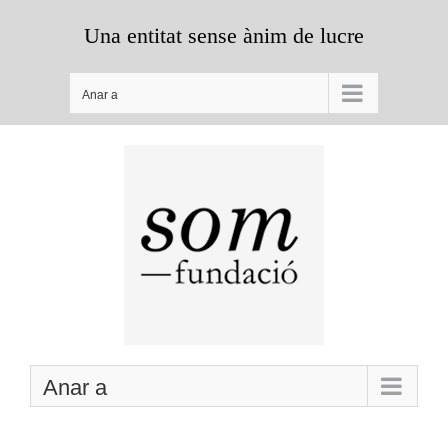
Skip
Una entitat sense ànim de lucre
to
content
Anar a
Anar a