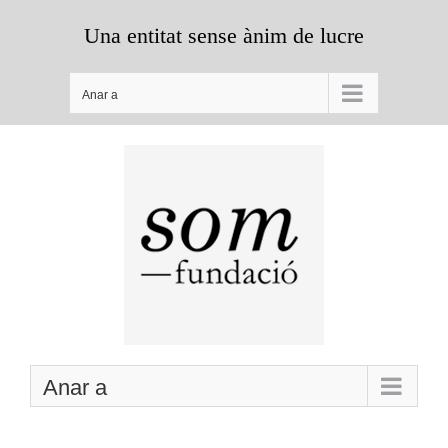
Skip
Una entitat sense ànim de lucre
to
content
Anar a
Anar a