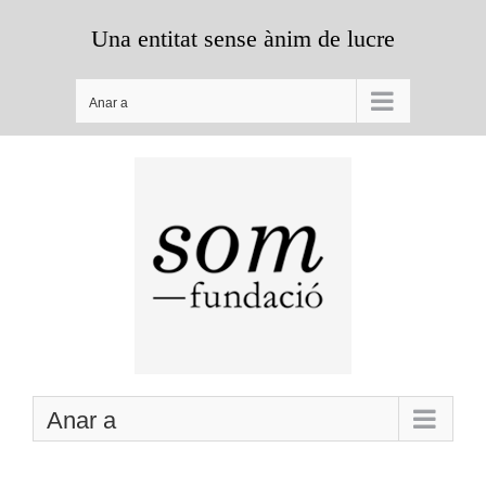
Skip
Una entitat sense ànim de lucre
to
content
Anar a
Anar a