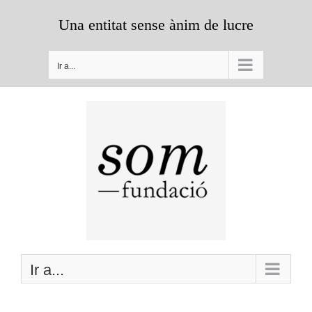
Saltar
Una entitat sense ànim de lucre
al
contenido
Ir a...
Ir a...