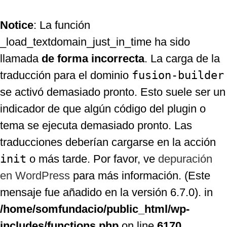
Notice
: La función
_load_textdomain_just_in_time ha sido
llamada
de forma incorrecta
. La carga de la
traducción para el dominio
fusion-builder
se activó demasiado pronto. Esto suele ser un
indicador de que algún código del plugin o
tema se ejecuta demasiado pronto. Las
traducciones deberían cargarse en la acción
init
o más tarde. Por favor, ve
depuración
en WordPress
para más información. (Este
mensaje fue añadido en la versión 6.7.0). in
/home/somfundacio/public_html/wp-
includes/functions.php
on line
6170