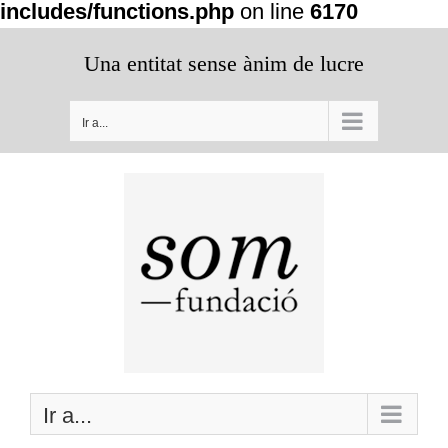
includes/functions.php
on line
6170
Saltar
Una entitat sense ànim de lucre
al
contenido
Ir a...
Ir a...