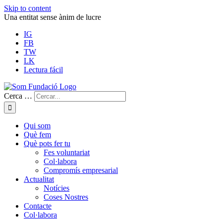
Skip to content
Una entitat sense ànim de lucre
IG
FB
TW
LK
Lectura fácil
Cerca …
Qui som
Què fem
Què pots fer tu
Fes voluntariat
Col·labora
Compromís empresarial
Actualitat
Notícies
Coses Nostres
Contacte
Col·labora