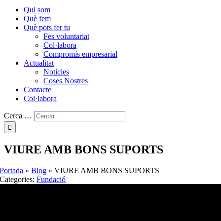
Qui som
Què fem
Què pots fer tu
Fes voluntariat
Col·labora
Compromís empresarial
Actualitat
Notícies
Coses Nostres
Contacte
Col·labora
Cerca …
VIURE AMB BONS SUPORTS
Portada
»
Blog
»
VIURE AMB BONS SUPORTS
Categories:
Fundació