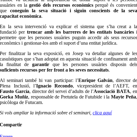
usuàries en la
gestió dels recursos econòmics
perquè és convenien
que
coneguin la seva situació i siguin conscients de la sev
capacitat econòmica
.
En la seva intervenció va explicar el sistema que s’ha creat a l
fundació per
trencar amb les barreres de les entitats bancàries
permetre que les persones usuàries puguin accedir als seus recurso
econòmics i gestionar-los amb el suport d’una entitat jurídica.
Per finalitzar la seva exposició, en Josep va detallar algunes de le
casuístiques que s’han adoptat en aquesta situació de confinament am
la finalitat de
garantir
que les persones usuàries disposin del
suficients recursos per fer front a les seves necessitats
.
Al seminari també hi van participar: l’
Enrique Galván
, director d
Plena Inclusió, l’
Ignacio Recondo
, vicepresident de l’AEFT, e
Fausto García
, director del servei d’adults de l’
Associació BATA
, e
Gorka Muñiz
, responsable de Pretutela de Futubide i la
Mayte Peña
psicòloga de Futucam.
Si vols ampliar la informació sobre el seminari,
clica aquí
Compartir
Enrere