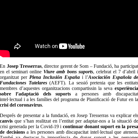
En
Josep Tresserras
, director gerent de Som – Fundació, ha participa
en el seminari online
Viure amb bons suports
, celebrat el 7 d’abril 
organitzat per
Plena Inclusión España
i l’
Asociación Española d
Fundaciones Tutelares
(AEFT). La sessió pretenia que les entitat
membres d’aquestes organitzacions compartissin la seva
experiènci
sobre l’adaptació dels suports
a persones amb discapacita
intel·lectual i a les famílies del programa de Planificació de Futur en l
crisi del coronavirus
.
Després de presentar a la fundació, en Josep Tresserras va explicar el
canvis
que s’han realitzat en l’entitat per adaptar-nos a la situació d
crisi generada per la Covid-19 i
continuar donant suport en la pres
de decisions
a les persones amb discapacitat intel·lectual que atenem
També va destacar la importància de donar suport a les persone