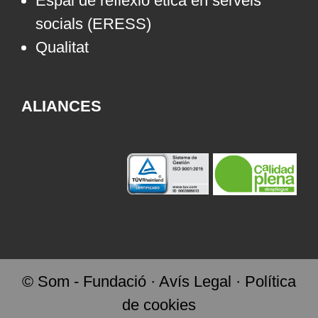
Espai de reflexió ètica en serveis
socials (ERESS)
Qualitat
ALIANCES
© Som - Fundació ·
Avís Legal
·
Política
de cookies