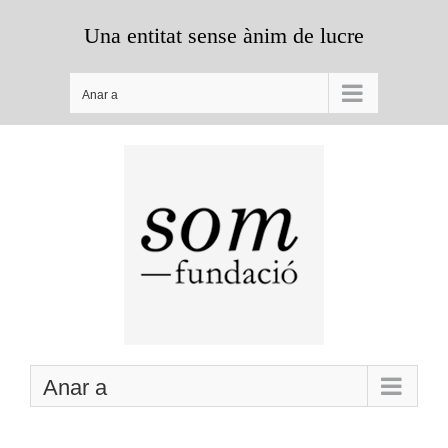
Skip
Una entitat sense ànim de lucre
to
content
Anar a
Anar a