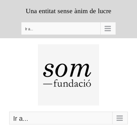
Saltar
Una entitat sense ànim de lucre
al
contenido
Ir a...
Ir a...