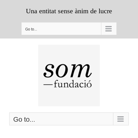
Skip
Una entitat sense ànim de lucre
to
content
Go to...
Go to...