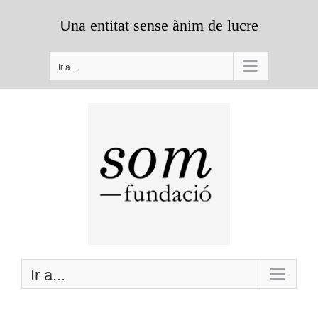
Saltar
Una entitat sense ànim de lucre
al
contenido
Ir a...
Ir a...