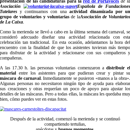
presentación de las candidaturas para la
red de Portavoces
de l
Asociación
Española de Fundacione
Tutelares
y continuamos con una
actividad dinamizada por u
grupo de voluntarios y voluntarias
de la
Asociación de Voluntario
de La Caixa
.
Como la merienda se llevó a cabo en la última semana del carnaval, s
consideró adecuado diseñar una actividad relacionada con est
celebración tan tradicional. En esta ocasión, adelantamos la hora de
encuentro con la finalidad de que los asistentes tuvieran más tiemp
para disfrutar de la actividad y relacionarse con sus compañeros 
compañeras.
A las 17.30 h. las personas voluntarias comenzaron a
distribuir e
material
entre los asistentes para que pudieran crear y pintar s
máscara de carnaval
. Inmediatamente se pusieron «manos a la obra»
Algunas personas no necesitaron ningún tipo de ayuda para elabora
sus creaciones y otras requerían un poco de apoyo para ajustar lo
detalles de las máscaras. Pero a todas ellas, la máscara les quedaba mu
bien, cómo puedes ver en estas fotos.
Después de la actividad, comenzó la merienda y se continuó
compartiendo tertulias,
anécdotas y
buenos momentos
.