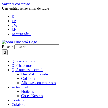
Saltar al contenido
Una entitat sense ànim de lucre
IG
FB
TW
LK
Lectura fácil
Buscar:
Quiénes somos
Qué hacemos
Qué puedes hacer tú
Haz Voluntariado
Colabora
Alianzas con empresas
Actualidad
Noticias
Coses Nostres
Contacto
Colabora