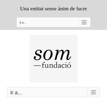
Saltar
Una entitat sense ànim de lucre
al
contenido
Ir a...
Ir a...