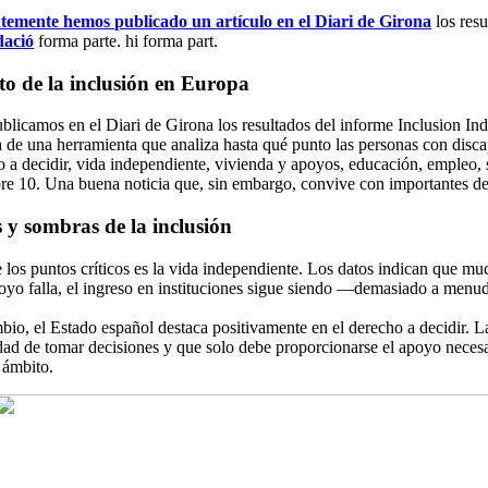
temente hemos publicado un artículo en el Diari de Girona
los res
dació
forma parte. hi forma part.
to de la inclusión en Europa
licamos en el Diari de Girona los resultados del informe Inclusion Ind
a de una herramienta que analiza hasta qué punto las personas con disca
 a decidir, vida independiente, vivienda y apoyos, educación, empleo, 
re 10. Una buena noticia que, sin embargo, convive con importantes desi
 y sombras de la inclusión
los puntos críticos es la vida independiente. Los datos indican que muc
oyo falla, el ingreso en instituciones sigue siendo —demasiado a menud
.
io, el Estado español destaca positivamente en el derecho a decidir. L
ad de tomar decisiones y que solo debe proporcionarse el apoyo necesar
 ámbito.