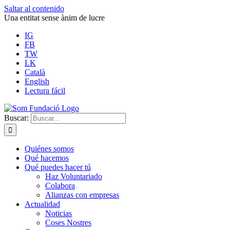
Saltar al contenido
Una entitat sense ànim de lucre
IG
FB
TW
LK
Català
English
Lectura fácil
Buscar:
Quiénes somos
Qué hacemos
Qué puedes hacer tú
Haz Voluntariado
Colabora
Alianzas con empresas
Actualidad
Noticias
Coses Nostres