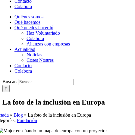
Contacto
Colabora
Quiénes somos
Qué hacemos
Qué puedes hacer tú
Haz Voluntariado
Colabora
Alianzas con empresas
Actualidad
Noticias
Coses Nostres
Contacto
Colabora
Buscar:
La foto de la inclusión en Europa
rtada
»
Blog
»
La foto de la inclusión en Europa
tegorías:
Fundación