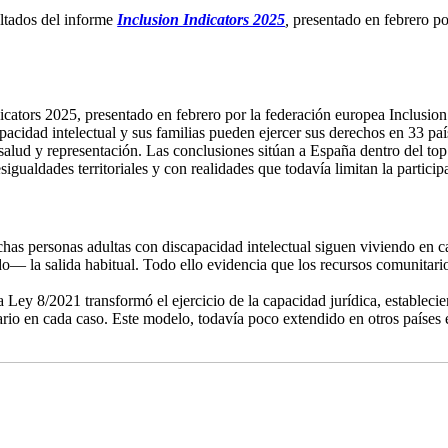
ultados del informe
Inclusion Indicators 2025
,
presentado en febrero po
icators 2025, presentado en febrero por la federación europea Inclusio
pacidad intelectual y sus familias pueden ejercer sus derechos en 33 paí
salud y representación. Las conclusiones sitúan a España dentro del top
gualdades territoriales y con realidades que todavía limitan la partic
has personas adultas con discapacidad intelectual siguen viviendo en cas
o— la salida habitual. Todo ello evidencia que los recursos comunitari
a Ley 8/2021 transformó el ejercicio de la capacidad jurídica, establec
io en cada caso. Este modelo, todavía poco extendido en otros países e