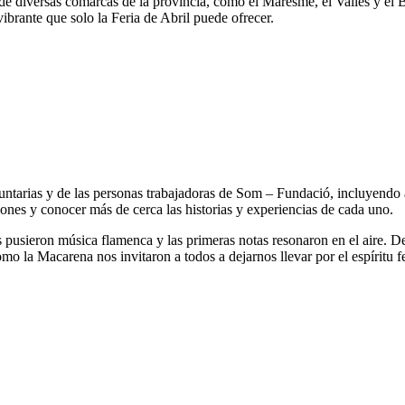
 de diversas comarcas de la provincia, como el Maresme, el Vallès y el
brante que solo la Feria de Abril puede ofrecer.
ntarias y de las personas trabajadoras de Som – Fundació, incluyendo a
ones y conocer más de cerca las historias y experiencias de cada uno.
pusieron música flamenca y las primeras notas resonaron en el aire. De
omo la Macarena nos invitaron a todos a dejarnos llevar por el espíritu f